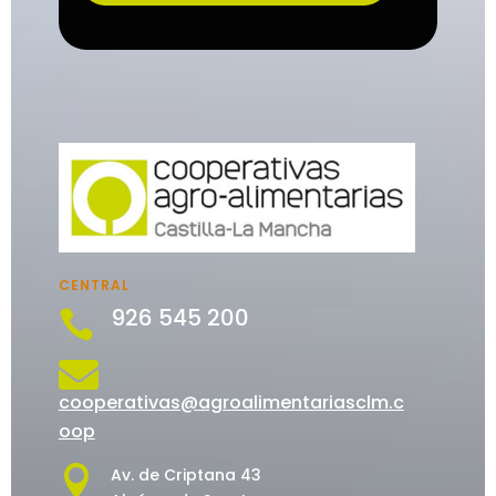
CENTRAL
926 545 200


cooperativas@agroalimentariasclm.c
oop

Av. de Criptana 43