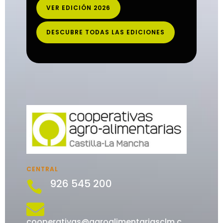
VER EDICIÓN 2026
DESCUBRE TODAS LAS EDICIONES
CENTRAL
926 545 200


cooperativas@agroalimentariasclm.c