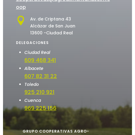
oop

Av. de Criptana 43
Alcázar de San Juan
13600 -Ciudad Real
DELEGACIONES
Ciudad Real
609 468 341
Albacete
607 82 31 22
Toledo
925 210 921
Cuenca
969 225 156
GRUPO COOPERATIVAS AGRO-