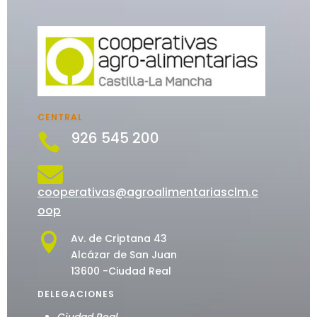
CENTRAL
926 545 200


cooperativas@agroalimentariasclm.c
oop

Av. de Criptana 43
Alcázar de San Juan
13600 -Ciudad Real
DELEGACIONES
Ciudad Real