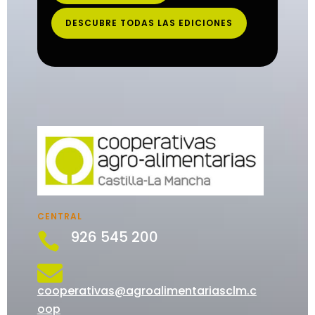
DESCUBRE TODAS LAS EDICIONES
CENTRAL
926 545 200


cooperativas@agroalimentariasclm.c
oop