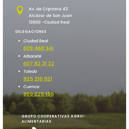

Av. de Criptana 43
Alcázar de San Juan
13600 -Ciudad Real
DELEGACIONES
Ciudad Real
609 468 341
Albacete
607 82 31 22
Toledo
925 210 921
Cuenca
969 225 156
GRUPO COOPERATIVAS AGRO-
ALIMENTARIAS