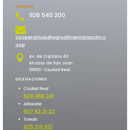
CENTRAL
926 545 200


cooperativas@agroalimentariasclm.c
oop

Av. de Criptana 43
Alcázar de San Juan
13600 -Ciudad Real
DELEGACIONES
Ciudad Real
609 468 341
Albacete
607 82 31 22
Toledo
925 210 921