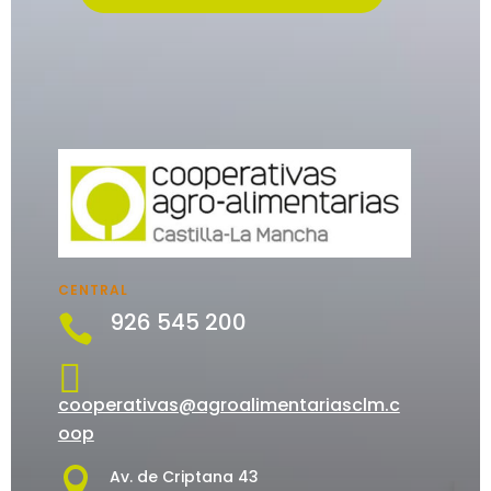
CENTRAL
926 545 200


cooperativas@agroalimentariasclm.c
oop

Av. de Criptana 43