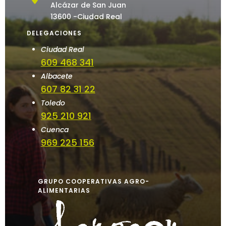
Alcázar de San Juan
13600 -Ciudad Real
DELEGACIONES
Ciudad Real
609 468 341
Albacete
607 82 31 22
Toledo
925 210 921
Cuenca
969 225 156
GRUPO COOPERATIVAS AGRO-
ALIMENTARIAS