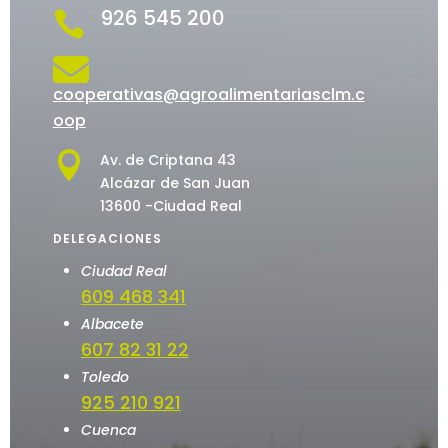
926 545 200


cooperativas@agroalimentariasclm.c
oop

Av. de Criptana 43
Alcázar de San Juan
13600 -Ciudad Real
DELEGACIONES
Ciudad Real
609 468 341
Albacete
607 82 31 22
Toledo
925 210 921
Cuenca