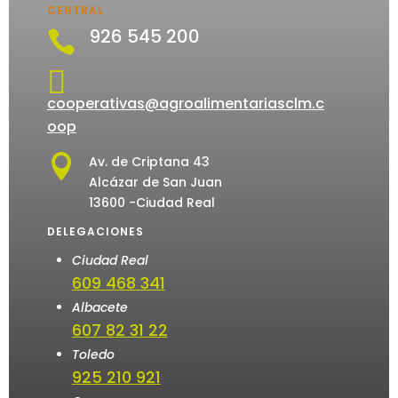
CENTRAL
926 545 200


cooperativas@agroalimentariasclm.c
oop

Av. de Criptana 43
Alcázar de San Juan
13600 -Ciudad Real
DELEGACIONES
Ciudad Real
609 468 341
Albacete
607 82 31 22
Toledo
925 210 921