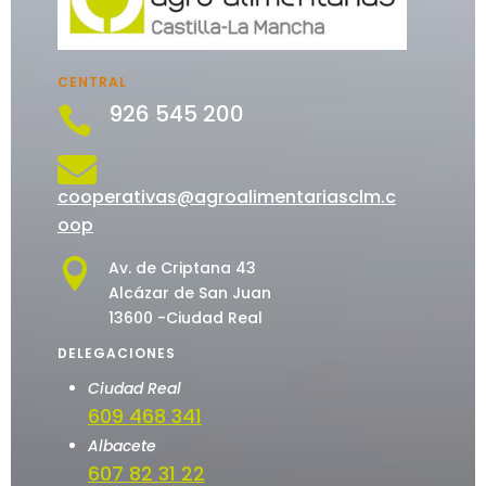
CENTRAL
926 545 200


cooperativas@agroalimentariasclm.c
oop

Av. de Criptana 43
Alcázar de San Juan
13600 -Ciudad Real
DELEGACIONES
Ciudad Real
609 468 341
Albacete
607 82 31 22