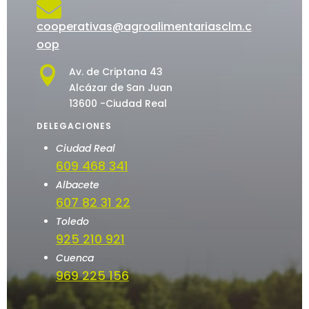

cooperativas@agroalimentariasclm.c
oop

Av. de Criptana 43
Alcázar de San Juan
13600 -Ciudad Real
DELEGACIONES
Ciudad Real
609 468 341
Albacete
607 82 31 22
Toledo
925 210 921
Cuenca
969 225 156