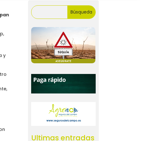
ipan
p,
a y
tro
nte,
con
Ultimas entradas