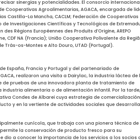
cisar sinergias y potencialidades. El consorcio internaciona
e Cooperativas Agroalimentarias, AGACA, encargada de lid
ias Castilla–La Mancha, CACLM; Federación de Cooperativas
o de Investigaciones Científicas y Tecnológicas de Extremadu
n des Régions Européennes des Produits d’Origine, AREPO
ne, CDF NA (Francia); União Cooperativa Polivalente da Regi
 de Trás-os-Montes e Alto Douro, UTAD (Portugal).
 de España, Francia y Portugal y del partenariado de
A, realizaron una visita a Dairylac, la industria láctea de 
se de pruebas de una innovadora planta de tratamiento de
ndustria alimentaria o de alimentación infantil. Por la tarde
ativa Condes de Albarei cuya estrategia de comercializació
cto y en la vertiente de actividades sociales que desarrolla
ncipalmente cunícola, que trabaja con una pionera técnica de
ermite la conservación de producto fresco para su
se dio a conocer la importancia de los servicios a los socios