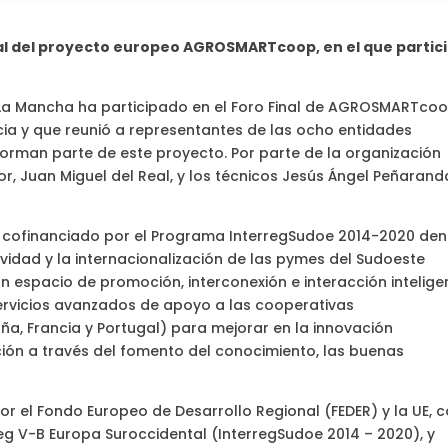
nal del proyecto europeo AGROSMARTcoop, en el que partic
s
La Mancha ha participado en el Foro Final de AGROSMARTcoo
ia y que reunió a representantes de las ocho entidades
orman parte de este proyecto. Por parte de la organización
r, Juan Miguel del Real, y los técnicos Jesús Ángel Peñarand
ofinanciado por el Programa InterregSudoe 2014-2020 den
tividad y la internacionalización de las pymes del Sudoeste
un espacio de promoción, interconexión e interacción intelige
ervicios avanzados de apoyo a las cooperativas
a, Francia y Portugal) para mejorar en la innovación
ción a través del fomento del conocimiento, las buenas
or el Fondo Europeo de Desarrollo Regional (FEDER) y la UE, 
g V-B Europa Suroccidental (InterregSudoe 2014 – 2020), y