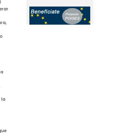
l
erar
ra,
ão
la
,
n
 la
 que