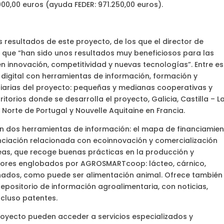
00,00 euros (ayuda FEDER: 971.250,00 euros).
s resultados de este proyecto, de los que el director de
a que “han sido unos resultados muy beneficiosos para las
en innovación, competitividad y nuevas tecnologías”. Entre e
digital con herramientas de información, formación y
iarias del proyecto: pequeñas y medianas cooperativas y
orios donde se desarrolla el proyecto, Galicia, Castilla – L
Norte de Portugal y Nouvelle Aquitaine en Francia.
tran dos herramientas de información: el mapa de financiamie
nciación relacionada con ecoinnovación y comercialización
ideas, que recoge buenas prácticas en la producción y
ctores englobados por AGROSMARTcoop: lácteo, cárnico,
cionados, como puede ser alimentación animal. Ofrece también
repositorio de información agroalimentaria, con noticias,
incluso patentes.
royecto pueden acceder a servicios especializados y