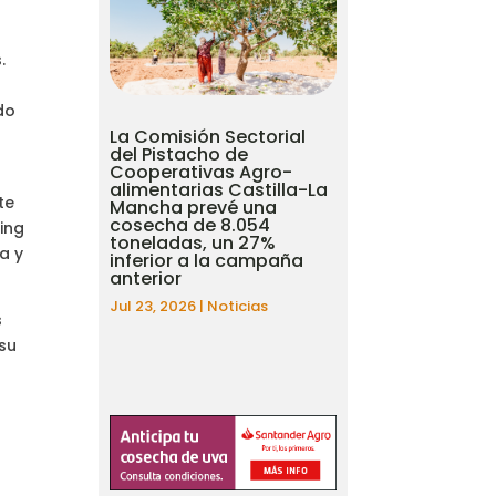
.
do
La Comisión Sectorial
del Pistacho de
Cooperativas Agro-
alimentarias Castilla-La
te
Mancha prevé una
cosecha de 8.054
ting
toneladas, un 27%
a y
inferior a la campaña
anterior
Jul 23, 2026
|
Noticias
s
 su