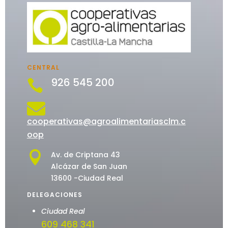
CENTRAL
926 545 200


cooperativas@agroalimentariasclm.c
oop

Av. de Criptana 43
Alcázar de San Juan
13600 -Ciudad Real
DELEGACIONES
Ciudad Real
609 468 341