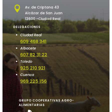

Av. de Criptana 43
Alcázar de San Juan
13600 -Ciudad Real
DELEGACIONES
Ciudad Real
609 468 341
Albacete
607 82 31 22
Toledo
925 210 921
Cuenca
969 225 156
GRUPO COOPERATIVAS AGRO-
ALIMENTARIAS