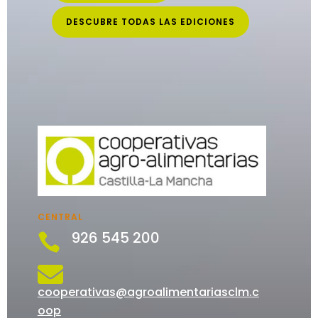
DESCUBRE TODAS LAS EDICIONES
CENTRAL
926 545 200


cooperativas@agroalimentariasclm.c
oop