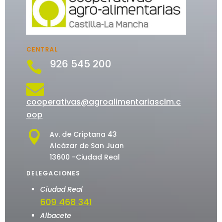
CENTRAL
926 545 200


cooperativas@agroalimentariasclm.c
oop

Av. de Criptana 43
Alcázar de San Juan
13600 -Ciudad Real
DELEGACIONES
Ciudad Real
609 468 341
Albacete