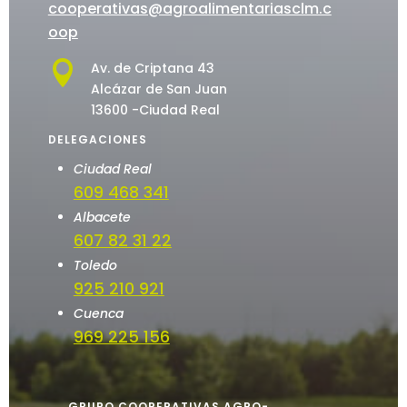
cooperativas@agroalimentariasclm.c
oop

Av. de Criptana 43
Alcázar de San Juan
13600 -Ciudad Real
DELEGACIONES
Ciudad Real
609 468 341
Albacete
607 82 31 22
Toledo
925 210 921
Cuenca
969 225 156
GRUPO COOPERATIVAS AGRO-