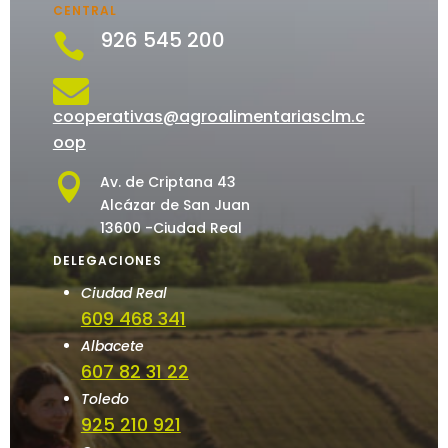
CENTRAL
926 545 200


cooperativas@agroalimentariasclm.c
oop

Av. de Criptana 43
Alcázar de San Juan
13600 -Ciudad Real
DELEGACIONES
Ciudad Real
609 468 341
Albacete
607 82 31 22
Toledo
925 210 921