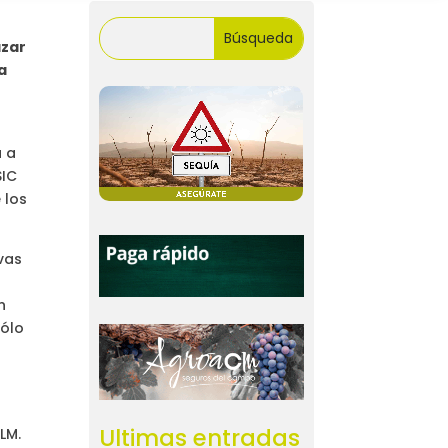
ázar
a
a a
SIC
 los
vas
n
sólo
Ultimas entradas
LM.