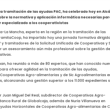
 la tramitación de las ayudas PAC, ha celebrado hoy en Alc
obre la normativa y aplicación informática necesarias par
 especializado a los cooperativistas
a-La Mancha, experta en la región en la tramitación de las
TramitaCoop, ha impartido hoy una jornada formativa dirigid
 y tramitadores de la Solicitud Unificada de Cooperativas y 
er un asesoramiento aún más profesional sobre la gestión de
ativas.
Juan, ha reunido a más de 80 expertos, que han conocido nue
para ofrecer agilidad en la tramitación de las ayudas,
 Cooperativas Agro-alimentarias y de Sic Agroalimentarias e
s, alcanzando una gestión superior a los 11.000 expedientes 
r Juan Miguel Del Real, subdirector de Cooperativas Agro-
e Banca Rural de Globalcaja, además de Nuria Villanueva en
yudas Horizontales de Cooperativas Agro-alimentarias de C