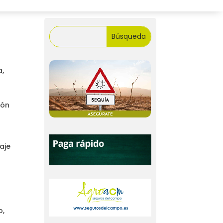
a,
ión
aje
o,