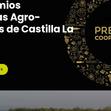
mios
as Agro-
 de Castilla La
ES