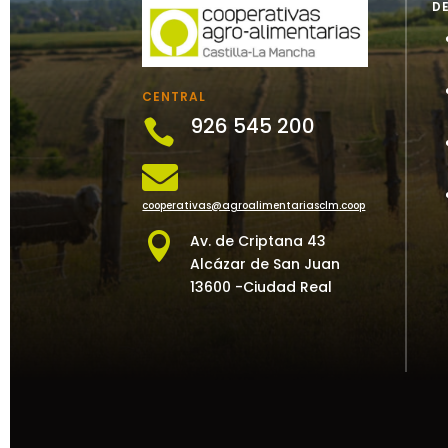
D
CENTRAL
926 545 200


cooperativas@agroalimentariasclm.coop

Av. de Criptana 43
Alcázar de San Juan
13600 -Ciudad Real