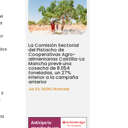
el
 a
or
La Comisión Sectorial
ados
del Pistacho de
Cooperativas Agro-
alimentarias Castilla-La
Mancha prevé una
cosecha de 8.054
toneladas, un 27%
inferior a la campaña
anterior
Jul 23, 2026
|
Noticias
 y
s
das