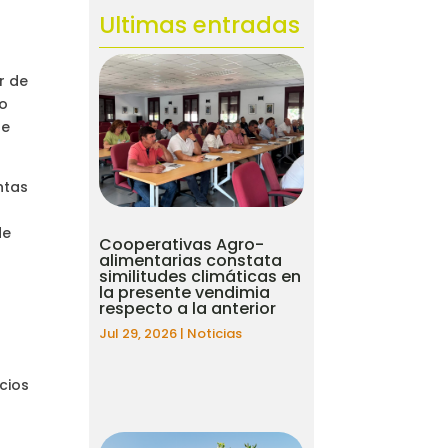
Ultimas entradas
r de
to
ue
ntas
de
Cooperativas Agro-
alimentarias constata
similitudes climáticas en
u
la presente vendimia
respecto a la anterior
Jul 29, 2026
|
Noticias
cios