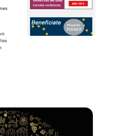
ones
ivo
 las
n