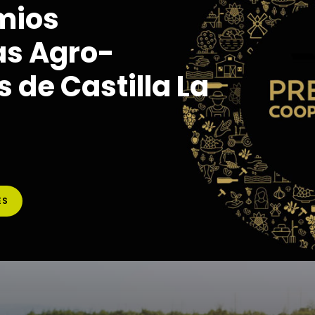
mios
as Agro-
 de Castilla La
ES