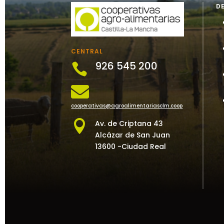
D
CENTRAL
926 545 200


cooperativas@agroalimentariasclm.coop

Av. de Criptana 43
Alcázar de San Juan
13600 -Ciudad Real