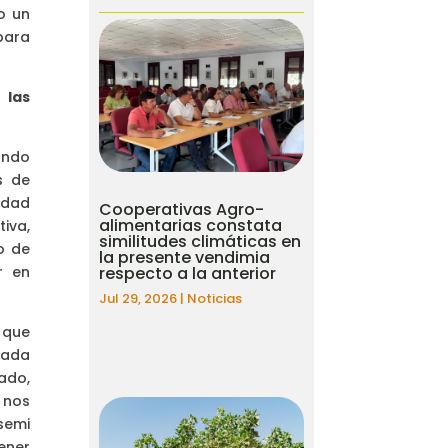
o un
para
 las
ando
s de
idad
Cooperativas Agro-
alimentarias constata
iva,
similitudes climáticas en
o de
la presente vendimia
r en
respecto a la anterior
Jul 29, 2026
|
Noticias
 que
cada
ado,
 nos
semi
ener