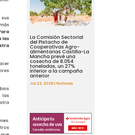
 sus
 más
Para
La Comisión Sectorial
 las
del Pistacho de
stra
Cooperativas Agro-
alimentarias Castilla-La
Mancha prevé una
cosecha de 8.054
acer
toneladas, un 27%
inferior a la campaña
bres
anterior
Jul 23, 2026
|
Noticias
bios
 las
stra
nes.
tros
 que