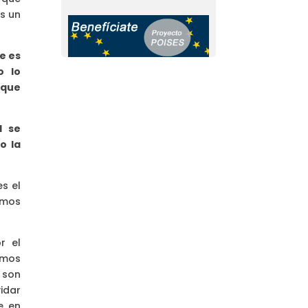
s un
e es
o lo
 que
l se
o la
s el
amos
r el
amos
 son
idar
e en