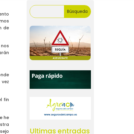
ento
amos
n de
 nos
arán
onde
 vez
 fin
e he
stra
Ultimas entradas
sejo