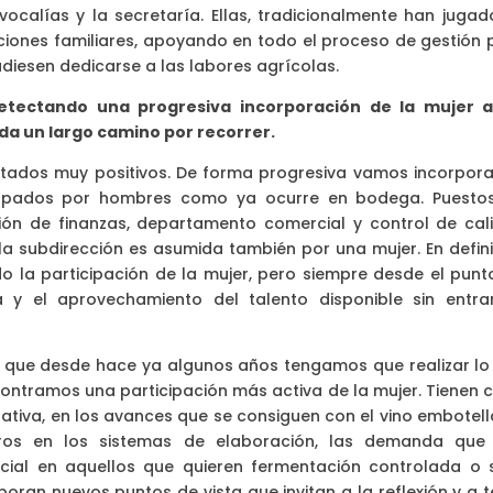
ocalías y la secretaría. Ellas, tradicionalmente han jugad
aciones familiares, apoyando en todo el proceso de gestión 
udiesen dedicarse a las labores agrícolas.
tectando una progresiva incorporación de la mujer a
da un largo camino por recorrer.
ltados muy positivos. De forma progresiva vamos incorpor
cupados por hombres como ya ocurre en bodega. Puesto
ión de finanzas, departamento comercial y control de cal
la subdirección es asumida también por una mujer. En definit
la participación de la mujer, pero siempre desde el punt
a y el aprovechamiento del talento disponible sin entra
a que desde hace ya algunos años tengamos que realizar lo
ontramos una participación más activa de la mujer. Tienen 
rativa, en los avances que se consiguen con el vino embotell
gros en los sistemas de elaboración, las demanda que
ial en aquellos que quieren fermentación controlada o 
ran nuevos puntos de vista que invitan a la reflexión y a t