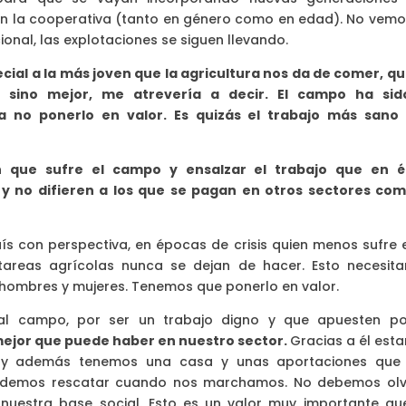
 en la cooperativa (tanto en género como en edad). No vemo
onal, las explotaciones se siguen llevando.
cial a la más joven que la agricultura nos da de comer, qu
 sino mejor, me atrevería a decir. El campo ha sid
 no ponerlo en valor. Es quizás el trabajo más sano
n que sufre el campo y ensalzar el trabajo que en é
y no difieren a los que se pagan en otros sectores com
ís con perspectiva, en épocas de crisis quien menos sufre e
areas agrícolas nunca se dejan de hacer. Esto necesit
 hombres y mujeres. Tenemos que ponerlo en valor.
al campo, por ser un trabajo digno y que apuesten po
 mejor que puede haber en nuestro sector.
Gracias a él est
s y además tenemos una casa y unas aportaciones que
 podemos rescatar cuando nos marchamos. No debemos olv
uestra base social. Esto es un valor muy importante qu