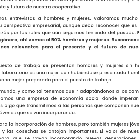
nte y futuro de nuestra cooperativa.
amos entrevistas a hombres y mujeres. Valoramos mucho
 su perspectiva empresarial, aunque debo reconocer que es
uizás por los roles que aún seguimos teniendo del pasado.
ne género, ahí vamos al 50% hombres y mujeres. Buscamos a
nes relevantes para el presente y el futuro de nue
uesto de trabajo se presentan hombres y mujeres sin h
de laboratorio es una mujer aun habiéndose presentado hom
rsona mejor preparada para el puesto de trabajo.
mundo, y como tal tenemos que ir adaptándonos a los cam
 Somos una empresa de economía social donde imperan
 es algo que transmitimos a las personas que componen nue
as jóvenes que se van incorporando.
ara la incorporación de hombres, pero también mujeres jóve
y las cosechas se antojan importantes. El valor de nues
para que se vayan incorporando nuevas generaciones