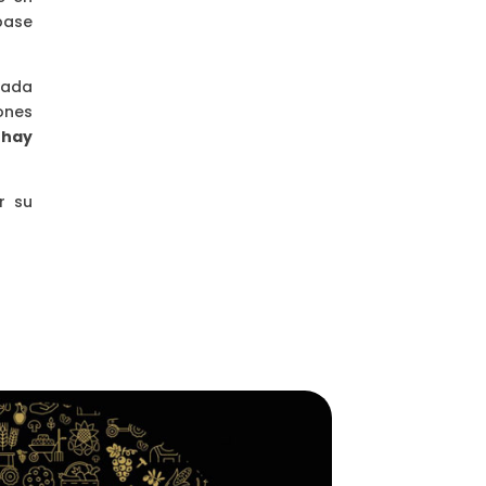
base
cada
ones
 hay
r su