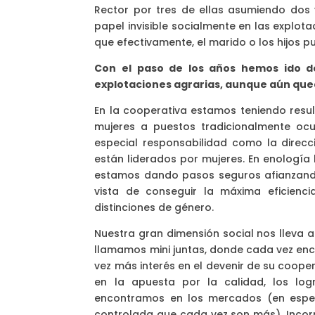
Rector por tres de ellas asumiendo dos v
papel invisible socialmente en las explot
que efectivamente, el marido o los hijos p
Con el paso de los años hemos ido de
explotaciones agrarias, aunque aún que
En la cooperativa estamos teniendo resu
mujeres a puestos tradicionalmente o
especial responsabilidad como la direcc
están liderados por mujeres. En enología 
estamos dando pasos seguros afianzando 
vista de conseguir la máxima eficienci
distinciones de género.
Nuestra gran dimensión social nos lleva 
llamamos mini juntas, donde cada vez enc
vez más interés en el devenir de su coope
en la apuesta por la calidad, los lo
encontramos en los mercados (en espec
controlada que cada vez son más). Incorpo