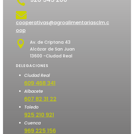


cooperativas@agroalimentariasclm.c
oop

Av. de Criptana 43
Alcázar de San Juan
13600 -Ciudad Real
DELEGACIONES
Ciudad Real
609 468 341
Albacete
607 82 31 22
Toledo
925 210 921
Cuenca
969 225 156