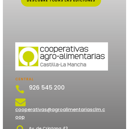
DESCUBRE TODAS LAS EDICIONES
CENTRAL
926 545 200


cooperativas@agroalimentariasclm.c
oop
Av. de Criptana 43