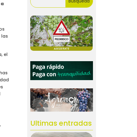
 a
ios
 las
, el
chas
idad
es
l
Ultimas entradas
y