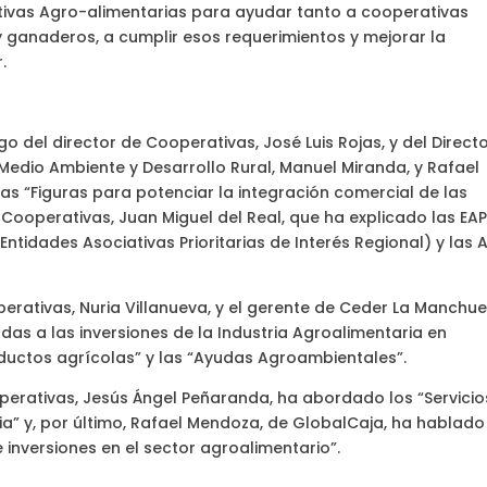
tivas Agro-alimentarias para ayudar tanto a cooperativas
y ganaderos, a cumplir esos requerimientos y mejorar la
.
o del director de Cooperativas, José Luis Rojas, y del Direct
, Medio Ambiente y Desarrollo Rural, Manuel Miranda, y Rafael
s “Figuras para potenciar la integración comercial de las
 Cooperativas, Juan Miguel del Real, que ha explicado las EA
(Entidades Asociativas Prioritarias de Interés Regional) y las 
erativas, Nuria Villanueva, y el gerente de Ceder La Manchue
das a las inversiones de la Industria Agroalimentaria en
ductos agrícolas” y las “Ayudas Agroambientales”.
operativas, Jesús Ángel Peñaranda, ha abordado los “Servicio
ia” y, por último, Rafael Mendoza, de GlobalCaja, ha hablado
 inversiones en el sector agroalimentario”.