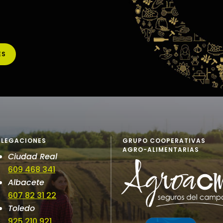
ES
ELEGACIONES
GRUPO COOPERATIVAS
AGRO-ALIMENTARIAS
Ciudad Real
609 468 341
Albacete
607 82 31 22
Toledo
925 210 921