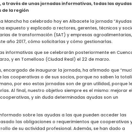
a través de unas jornadas informativas, todas las ayudas
 de la región
-La Mancha ha celebrado hoy en Albacete la jornada “Ayudas
ha expuesto y explicado a rectores, gerentes, técnicos y soc
arias de transformación (SAT) y empresas agroalimentarias,
e año 2017, cómo solicitarlas y cómo gestionarlas.
as informativas que se celebrarán posteriormente en Cuenca
marzo, y en Tomelloso (Ciudad Real) el 22 de marzo.
jas, encargado de inaugurar la jornada, ha afirmado que “mu
 las cooperativas o de sus socios, porque no saben la total
mano, por eso estas jornadas son de gran utilidad, porque l
as. Al final, nuestro objetivo siempre es el mismo: mejorar e
s cooperativas, y sin duda determinadas ayudas son un
 informado sobre las ayudas a las que pueden acceder las
pasado las obligaciones o requerimientos que cooperativas 
rrollo de su actividad profesional. Además, se han dado a