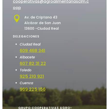
cooperativas@agroalimentariasclm.c
oop

Av. de Criptana 43
Alcázar de San Juan
13600 -Ciudad Real
DELEGACIONES
Ciudad Real
609 468 341
Albacete
607 82 31 22
Toledo
925 210 921
Cuenca
969 225 156
GRUPO COOPERATIVAS AGRO-