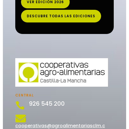
VER EDICIÓN 2026
DESCUBRE TODAS LAS EDICIONES
CENTRAL
926 545 200


cooperativas@agroalimentariasclm.c