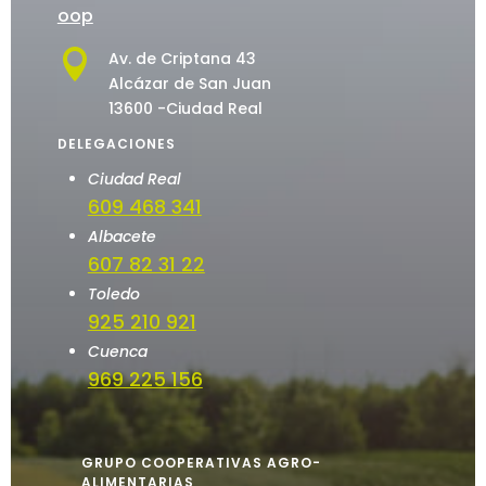
oop

Av. de Criptana 43
Alcázar de San Juan
13600 -Ciudad Real
DELEGACIONES
Ciudad Real
609 468 341
Albacete
607 82 31 22
Toledo
925 210 921
Cuenca
969 225 156
GRUPO COOPERATIVAS AGRO-
ALIMENTARIAS