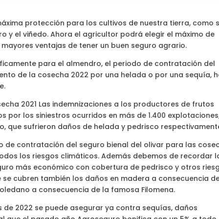
áxima protección para los cultivos de nuestra tierra, como 
dro y el viñedo. Ahora el agricultor podrá elegir el máximo de
as mayores ventajas de tener un buen seguro agrario.
íficamente para el almendro, el periodo de contratación del
iento de la cosecha 2022 por una helada o por una sequía, 
e.
secha 2021 Las indemnizaciones a los productores de frutos
os por los siniestros ocurridos en más de 1.400 explotaciones
, que sufrieron daños de helada y pedrisco respectivament
zo de contratación del seguro bienal del olivar para las cose
odos los riesgos climáticos. Además debemos de recordar l
guro más económico con cobertura de pedrisco y otros ries
que se cubren también los daños en madera a consecuencia d
 toledano a consecuencia de la famosa Filomena.
s de 2022 se puede asegurar ya contra sequías, daños