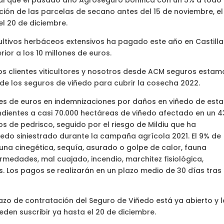
gual que el pasado año Agroseguro bonifica con un 5% a todo
ión de las parcelas de secano antes del 15 de noviembre, el
l 20 de diciembre.
ultivos herbáceos extensivos ha pagado este año en Castill
or a los 10 millones de euros.
s clientes viticultores y nosotros desde ACM seguros estam
e los seguros de viñedo para cubrir la cosecha 2022.
es de euros en indemnizaciones por daños en viñedo de esta
dientes a casi 70.000 hectáreas de viñedo afectado en un 
 de pedrisco, seguido por el riesgo de Mildiu que ha
iñedo siniestrado durante la campaña agrícola 2021. El 9% de
auna cinegética, sequía, asurado o golpe de calor, fauna
ermedades, mal cuajado, incendio, marchitez fisiológica,
os. Los pagos se realizarán en un plazo medio de 30 días tras 
o de contratación del Seguro de Viñedo está ya abierto y l
en suscribir ya hasta el 20 de diciembre.