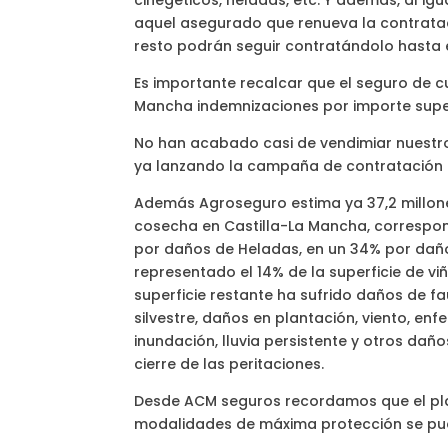
cinegéticos, heladas, etc. Y además, al i
aquel asegurado que renueva la contratac
resto podrán seguir contratándolo hasta e
Es importante recalcar que el seguro de c
Mancha indemnizaciones por importe superi
No han acabado casi de vendimiar nuestro
ya lanzando la campaña de contratación d
Además Agroseguro estima ya 37,2 millon
cosecha en Castilla-La Mancha, correspon
por daños de Heladas, en un 34% por daños
representado el 14% de la superficie de v
superficie restante ha sufrido daños de f
silvestre, daños en plantación, viento, enf
inundación, lluvia persistente y otros dañ
cierre de las peritaciones.
Desde ACM seguros recordamos que el plaz
modalidades de máxima protección se pued