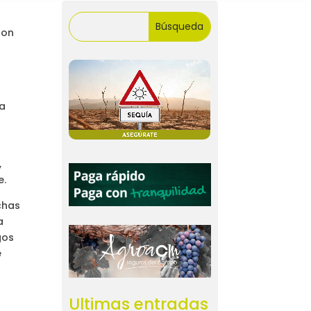
son
ha
,
e.
chas
a
gos
e
Ultimas entradas