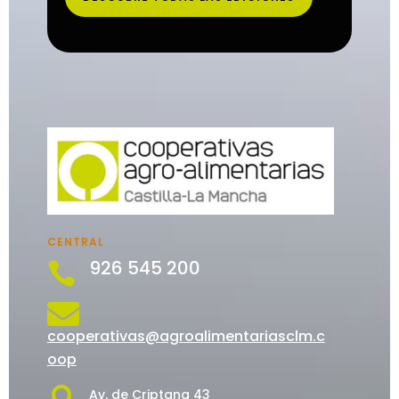
CENTRAL
926 545 200


cooperativas@agroalimentariasclm.c
oop

Av. de Criptana 43