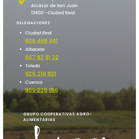
Alcázar de San Juan
13600 -Ciudad Real
DELEGACIONES
Ciudad Real
609 468 341
Albacete
607 82 31 22
Toledo
925 210 921
Cuenca
969 225 156
GRUPO COOPERATIVAS AGRO-
ALIMENTARIAS