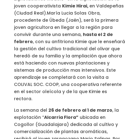
joven cooperativista
Kimie Hirai,
en Valdepeñas
(Ciudad Real).María Lucia Solas Obra,
procedente de Úbeda (Jaén), será la primera
joven agricultora en llegar a la región para
convivir durante una semana,
hasta el 2 de
febrero
, con su anfitriona Kimie que le enseñará
la gestión del cultivo tradicional del olivar que
heredó de su familia y la ampliación que ahora
está haciendo con nuevas plantaciones y
sistemas de producción mas intensivos. Este
aprendizaje se completará con la visita a
COLIVAL SOC. COOP, una cooperativa referente
en el sector oleícola y de la que Kimie es
rectora.
La semana del
26 de febrero al 1 de marzo
, la
explotación “
Alcarria Flora”
ubicada en
Cogollor (Guadalajara) dedicada al cultivo y
comercialización de plantas aromáticas,
recibirá al joven zaragozano Mario Salinas. Por