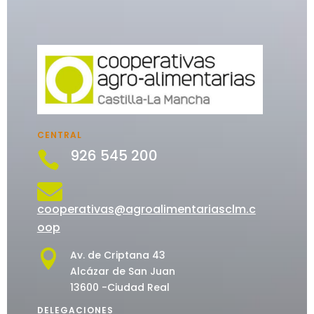
CENTRAL
926 545 200


cooperativas@agroalimentariasclm.c
oop

Av. de Criptana 43
Alcázar de San Juan
13600 -Ciudad Real
DELEGACIONES