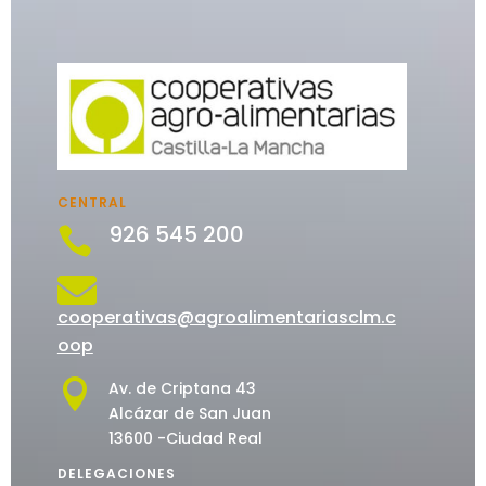
CENTRAL
926 545 200


cooperativas@agroalimentariasclm.c
oop

Av. de Criptana 43
Alcázar de San Juan
13600 -Ciudad Real
DELEGACIONES