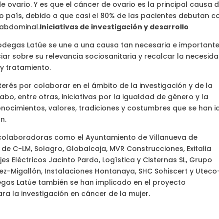
 ovario. Y es que el cáncer de ovario es la principal causa 
o país, debido a que casi el 80% de las pacientes debutan c
 abdominal.
Iniciativas de investigación y desarrollo
, Bodegas Latúe se une a una causa tan necesaria e important
iar sobre su relevancia sociosanitaria y recalcar la necesid
y tratamiento.
rés por colaborar en el ámbito de la investigación y de la
bo, entre otras, iniciativas por la igualdad de género y la
 conocimientos, valores, tradiciones y costumbres que se han i
n.
colaboradoras como el Ayuntamiento de Villanueva de
de C-LM, Solagro, Globalcaja, MVR Construcciones, Exitalia
es Eléctricos Jacinto Pardo, Logística y Cisternas SL, Grupo
chez-Migallón, Instalaciones Hontanaya, SHC Sohiscert y Uteco
gas Latúe también se han implicado en el proyecto
a la investigación en cáncer de la mujer.