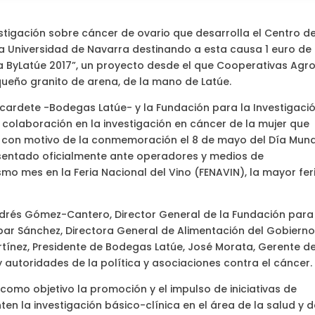
stigación sobre cáncer de ovario que desarrolla el Centro d
a Universidad de Navarra destinando a esta causa 1 euro de
a ByLatúe 2017”, un proyecto desde el que Cooperativas Agr
ueño granito de arena, de la mano de Latúe.
lcardete -Bodegas Latúe- y la Fundación para la Investigaci
colaboración en la investigación en cáncer de la mujer que
a con motivo de la conmemoración el 8 de mayo del Día Mund
esentado oficialmente ante operadores y medios de
mo mes en la Feria Nacional del Vino (FENAVIN), la mayor fer
ndrés Gómez-Cantero, Director General de la Fundación para
bar Sánchez, Directora General de Alimentación del Gobiern
rtínez, Presidente de Bodegas Latúe, José Morata, Gerente d
autoridades de la política y asociaciones contra el cáncer.
 como objetivo la promoción y el impulso de iniciativas de
en la investigación básico-clínica en el área de la salud y d