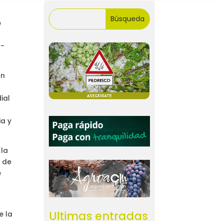
e
o-
ón
ial
ia y
 la
o de
e
Ultimas entradas
e la