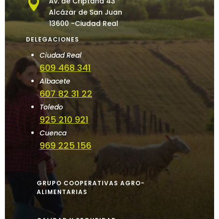

Av. de Criptana 43
Alcázar de San Juan
13600 -Ciudad Real
DELEGACIONES
Ciudad Real
609 468 341
Albacete
607 82 31 22
Toledo
925 210 921
Cuenca
969 225 156
GRUPO COOPERATIVAS AGRO-
ALIMENTARIAS