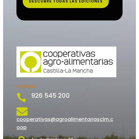
DESCUBRE TODAS LAS EDICIONES
CENTRAL
926 545 200


cooperativas@agroalimentariasclm.c
oop