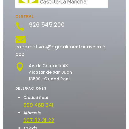
CENTRAL
926 545 200


cooperativas@agroalimentariasclm.c
oop

Av. de Criptana 43
Alcázar de San Juan
13600 -Ciudad Real
DELEGACIONES
Ciudad Real
609 468 341
Albacete
607 82 31 22
Toledo