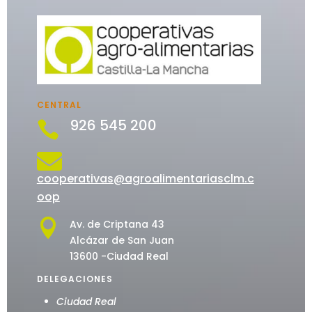
CENTRAL
926 545 200


cooperativas@agroalimentariasclm.c
oop

Av. de Criptana 43
Alcázar de San Juan
13600 -Ciudad Real
DELEGACIONES
Ciudad Real