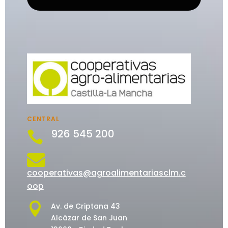
CENTRAL
926 545 200


cooperativas@agroalimentariasclm.c
oop

Av. de Criptana 43
Alcázar de San Juan