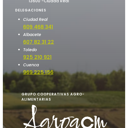
13600 -Ciudad Real
DELEGACIONES
Ciudad Real
609 468 341
Albacete
607 82 31 22
Toledo
925 210 921
Cuenca
969 225 156
GRUPO COOPERATIVAS AGRO-
ALIMENTARIAS