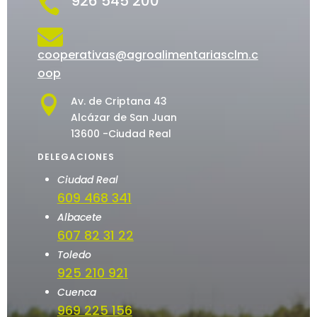
926 545 200


cooperativas@agroalimentariasclm.c
oop

Av. de Criptana 43
Alcázar de San Juan
13600 -Ciudad Real
DELEGACIONES
Ciudad Real
609 468 341
Albacete
607 82 31 22
Toledo
925 210 921
Cuenca
969 225 156