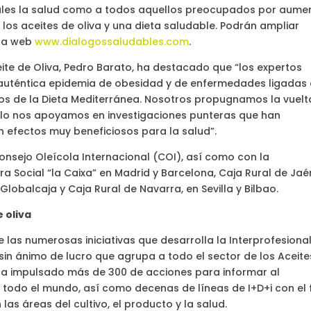
ionales la salud como a todos aquellos preocupados por aume
os aceites de oliva y una dieta saludable. Podrán ampliar
 la web
www.dialogossaludables.com
.
ceite de Oliva, Pedro Barato, ha destacado que “los expertos
 auténtica epidemia de obesidad y de enfermedades ligadas
dos de la Dieta Mediterránea. Nosotros propugnamos la vuelt
llo nos apoyamos en investigaciones punteras que han
n efectos muy beneficiosos para la salud”.
Consejo Oleícola Internacional (COI), así como con la
ra Social “la Caixa” en Madrid y Barcelona, Caja Rural de Jaé
Globalcaja y Caja Rural de Navarra, en Sevilla y Bilbao.
e oliva
las numerosas iniciativas que desarrolla la Interprofesional
sin ánimo de lucro que agrupa a todo el sector de los Aceite
ha impulsado más de 300 de acciones para informar al
todo el mundo, así como decenas de líneas de I+D+i con el 
as áreas del cultivo, el producto y la salud.